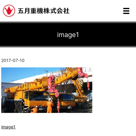
メ
image1
2017-07-10
image1