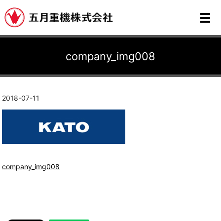
メ
company_img008
2018-07-11
company_img008