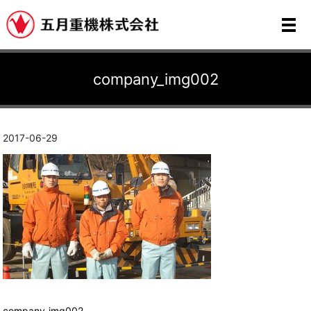
メ
company_img002
2017-06-29
company_img002